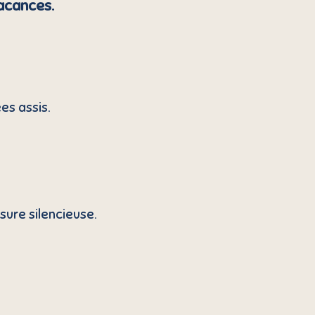
acances.
es assis.
ure silencieuse.