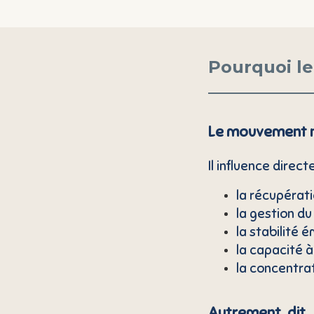
Pourquoi le
Le mouvement n
Il influence direct
la récupérati
la gestion du 
la stabilité é
la capacité à
la concentra
Autrement dit, 