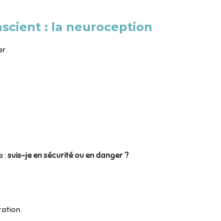
scient : la neuroception
r.
e :
suis-je en sécurité ou en danger ?
ration.