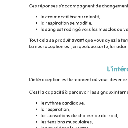
Ces réponses s’accompagnent de changements 
le cœur accélère ou ralentit,
la respiration se modifie,
le sang est redirigé vers les muscles ou v
Tout cela se produit
avant
que vous ayez le te
La neuroception est, en quelque sorte, le rad
L’intér
L’intéroception est le moment où vous devene
C’est la capacité à percevoir les signaux interne
le rythme cardiaque,
la respiration,
les sensations de chaleur ou de froid,
les tensions musculaires,