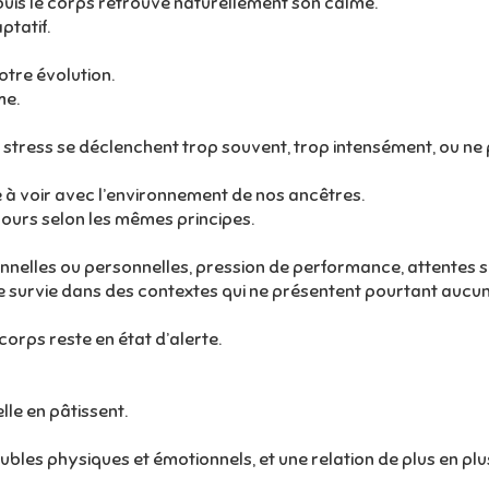
, puis le corps retrouve naturellement son calme.
ptatif.
tre évolution.
me.
tress se déclenchent trop souvent, trop intensément, ou ne p
à voir avec l’environnement de nos ancêtres.
jours selon les mêmes principes.
nnelles ou personnelles, pression de performance, attentes 
de survie dans des contextes qui ne présentent pourtant aucun
orps reste en état d’alerte.
lle en pâtissent.
oubles physiques et émotionnels, et une relation de plus en plus