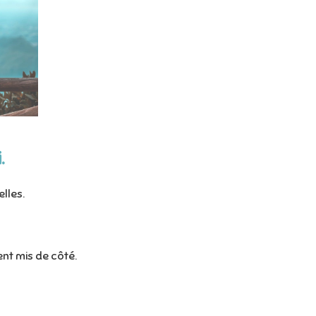
.
lles.
ent mis de côté.