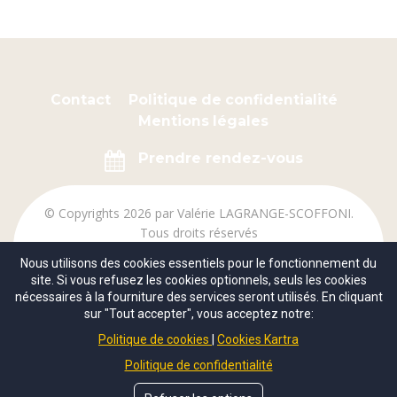
Contact
Politique de confidentialité
Mentions légales
Prendre rendez-vous
© Copyrights 2026 par Valérie LAGRANGE-SCOFFONI.
Tous droits réservés
Nous utilisons des cookies essentiels pour le fonctionnement du
site. Si vous refusez les cookies optionnels, seuls les cookies
nécessaires à la fourniture des services seront utilisés. En cliquant
sur "Tout accepter", vous acceptez notre:
Ce site ne fait pas partie et n’est ni affilié ni approuvé
Politique de cookies
Cookies Kartra
par Facebook Inc. ou Google Inc.
Politique de confidentialité
Valérie LAGRANGE-SCOFFONI exerce au sein de CAP
SERVICES