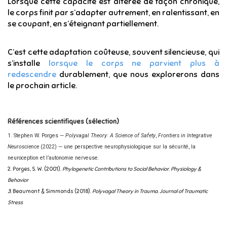
Lorsque cette capacité est altérée de façon chronique,
le corps finit par s’adapter autrement, en ralentissant, en
se coupant, en s’éteignant partiellement.
C’est cette adaptation coûteuse, souvent silencieuse, qui
s’installe
lorsque le corps ne parvient plus à
redescendre
durablement, que nous explorerons dans
le prochain article.
Références scientifiques (sélection)
1. Stephen W. Porges —
Polyvagal Theory: A Science of Safety
,
Frontiers in Integrative
Neuroscience
(2022) — une perspective neurophysiologique sur la sécurité, la
neuroception et l’autonomie nerveuse.
2.
Porges, S. W. (2001).
Phylogenetic Contributions to Social Behavior
.
Physiology &
Behavior
3.
Beaumont & Simmonds (2018).
Polyvagal Theory in Trauma
.
Journal of Traumatic
Stress